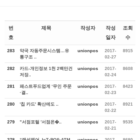
번
제목
작성자
작성
조회
호
일자
수
283
약국 자동주문시스템…유
unionpos
2017-
8915
통구조 ..
02-27
282
카드-개인정보 1천 2백만건
unionpos
2017-
8608
저장..
02-24
281
패스트푸드업계 ‘무인 주문
unionpos
2017-
8423
·결..
02-23
280
'칩 카드' 확산에도 ..
unionpos
2017-
8921
02-22
279
"서점포털 '서점온�..
unionpos
2017-
9535
02-21
278
“랜섬웨어, IoT·POS·ATM
unionpos
2017-
8680