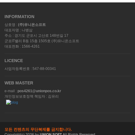
INFORMATION
상호명 :
(주)유니온소프트
대표자명 : 나병삼
주소 : 경기도 군포시 고산로 148번길 17
군포IT밸리 B동 15층 1505호 (주)유니온소프트
대표전화 : 1566-4261
LICENCE
사업자등록번호 : 547-88-00341
WEB MASTER
e-mail :
pos4261@unionpos.co.kr
개인정보보호정책 책임자 : 김유리
모든 컨텐츠의 무단복제를 금지합니다.
Copyright(c)
2026
by
UNION SOFT
All Rights Reserved.